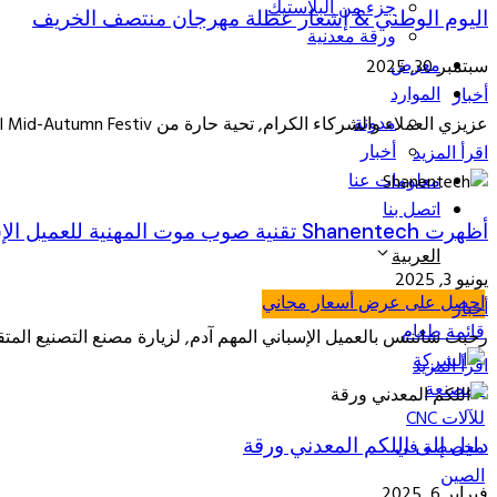
جزء من البلاستيك
اليوم الوطني & إشعار عطلة مهرجان منتصف الخريف
ورقة معدنية
معرض
سبتمبر 30, 2025
الموارد
أخبار
مدونة
عزيزي العملاء والشركاء الكرام, تحية حارة من ShanenTech!
l Mid-Autumn Festiv..
أخبار
اقرأ المزيد
معلومات عنا
اتصل بنا
أظهرت Shanentech تقنية صوب موت المهنية للعميل الإسباني
العربية
يونيو 3, 2025
احصل على عرض أسعار مجاني
أخبار
قائمة طعام
رحبت شاننتس بالعميل الإسباني المهم آدم, لزيارة مصنع التصنيع المتقدم في مايو 29, 2025, لاستكشاف ا
اقرأ المزيد
دليل إلى اللكم المعدني ورقة
فبراير 6, 2025