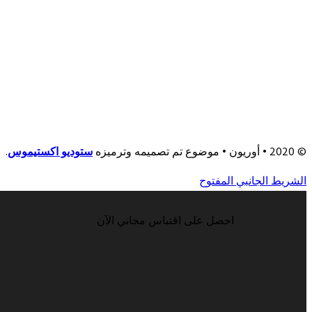
© 2020 • أوريون • موضوع تم تصميمه وترميزه
ستوديو اكستيموس
.
الشريط الجانبي المفتوح
احصل على اقتباس مجاني الآن