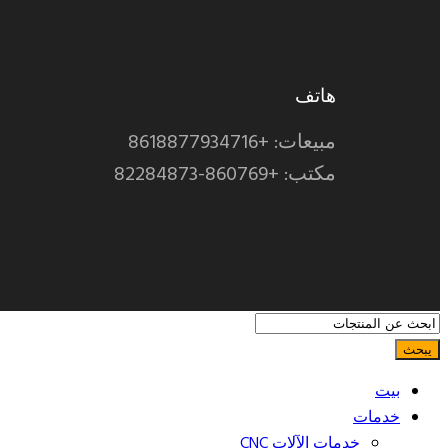
هاتف
مبيعات: +8618877934716
مكتب: +860769-82284873
يبحث
بيت
خدمات
خدمات الآلات CNC