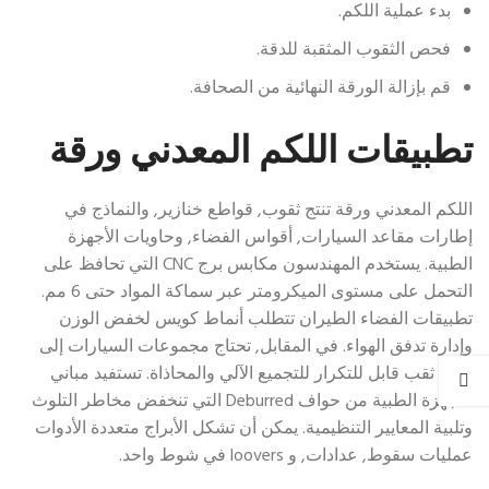
بدء عملية اللكم.
فحص الثقوب المثقبة للدقة.
قم بإزالة الورقة النهائية من الصحافة.
تطبيقات اللكم المعدني ورقة
اللكم المعدني ورقة تنتج ثقوب, قواطع خنازير, والنماذج في
إطارات مقاعد السيارات, أقواس الفضاء, وحاويات الأجهزة
الطبية. يستخدم المهندسون مكابس برج CNC التي تحافظ على
التحمل على مستوى الميكرومتر عبر سماكة المواد حتى 6 مم.
تطبيقات الفضاء الطيران تتطلب أنماط كويس لخفض الوزن
وإدارة تدفق الهواء. في المقابل, تحتاج مجموعات السيارات إلى
وضع ثقب قابل للتكرار للتجميع الآلي والمحاذاة. تستفيد مباني
الأجهزة الطبية من حواف Deburred التي تنخفض مخاطر التلوث
وتلبية المعايير التنظيمية. يمكن أن تشكل الأبراج متعددة الأدوات
عمليات سقوط, عدادات, و loovers في شوط واحد.