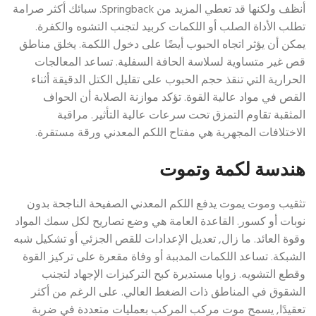
أنظف ولكنها قد تعطي المزيد من Springback. سبائك أكثر صرامة
تطلب الأداة الصلب أو اللكمات كربيد لتجنب التشوه والكفرة.
يمكن أن يؤثر اتجاه الحبوب أيضًا على دخول اللكمة. يخلق مناطق
قص غير متساوية لسلاسة الحافة السفلية. تساعد المعالجات
الحرارية التي تنقذ حجم الحبوب على تقليل الكتل الدقيقة أثناء
القص في مواد عالية القوة. تؤكد موازنة الصلابة أن الحواف
المثقبة تقاوم التمزق تحت سرعات عالية التأثير. مراقبة
الاختلافات المجهرية هي مفتاح اللكم المعدني ورقة مستقرة.
هندسة لكمة وتموت
تثقيب وموت يموت يدفع اللكم المعدني الصفيحة الناجحة بدون
نوبات أو كسور. القاعدة العامة هي وضع تصاريح لكل سمك المواد
وقوة العائد. ما زال, تعديل الإعدادات للقص الجزئي أو تشكيل شبه
الشبكة. تساعد اللكمات المدببة أو وفاة مقعرة على تركيز القوة
وقطع التشويه. زوايا مستديرة كبح التركيزات الإجهاد لتجنب
الشقوق في المناطق ذات الضغط العالي. على الرغم من أكثر
تعقيدًا, يسمح موت مركب المركب بعمليات متعددة في ضربة