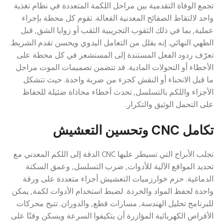
تجمع الوفاة التقدمية بين مراحل اللكمة المتعددة في نظام تغذية
واحد لالتقاط الصفائح المعدنية الفعالة. تقوم كل محطة بإجراء
عملية, بما في ذلك الثقوب التجريبية الثقب أو زوايا الشق, قبل
الطهي النهائي. إنه يقلل من التعامل اليدوي ويحسن تقدم الشريط.
تعرّف ردود الفعل المستندة إلى المستشعر في كل محطة على
الأخطاء أو التحولات المادية. قد تتضمن تصميمات الموت مراحل
ما قبل الانحناء أو النقش كجزء من ضربة واحدة. حيث تتشكل
الأجزاء واللكم بالتسلسل, تحدث أخطاء محاذاة ضئيلة للحفاظ
على التحمل الوثيق والتكرار.
تكامل CNC وتحسين التعشيش
تجلب الأبراج التي تسيطر عليها CNC الدقة إلى اللكم المعدني مع
تحديد المواقع الآلية للأدوات, ضرب التسلسل, وعمق السكتة
الدماغية. حزم خوارزميات التعشيش أجزاء متعددة على ورقة
واحدة لحفظ المواد والخردة. لضبط استخدام الأدوات لكمة, يمكن
للبرنامج تحليل الهندسة, مسارات قطع, والدوران. تتيح محركات
الأقراص الكهربائية المؤازرة أن يتكيفوا السرعة ويسكن وقتًا على