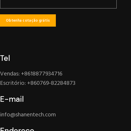
Tel
Vendas: +8618877934716
Escritório: +860769-82284873
E-mail
info@shanentech.com
Endereço