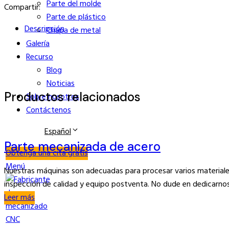
Parte del molde
Compartir:
Parte de plástico
Descripción
Chapa de metal
Galería
Recurso
Blog
Noticias
Productos relacionados
Sobre nosotros
Contáctenos
Español
Parte mecanizada de acero
Obtenga una cita gratis
Menú
Nuestras máquinas son adecuadas para procesar varios materiales
inspección de calidad y equipo postventa. No dude en dedicarnos
Leer más