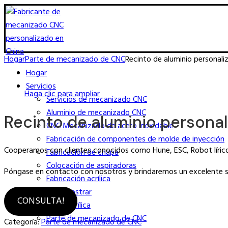
Hogar
Parte de mecanizado de CNC
Recinto de aluminio personali
Hogar
Servicios
Haga clic para ampliar
Servicios de mecanizado CNC
Aluminio de mecanizado CNC
Recinto de aluminio persona
CNC Mecanizado de acero inoxidable
Fabricación de componentes de molde de inyección
Cooperamos con clientes conocidos como Hune, ESC, Robot lírico,
Fabricación de chapa
Colocación de aspiradoras
Póngase en contacto con nosotros y brindaremos un excelente se
Fabricación acrílica
Proyectos Mostrar
CONSULTA!
Parte acrílica
Parte de mecanizado de CNC
Categoría:
Parte de mecanizado de CNC