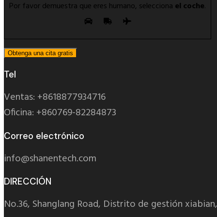
Por favor demuestra que eres humano, selecciona
el coche
.
Tel
Ventas: +8618877934716
Oficina: +860769-82284873
Correo electrónico
info@shanentech.com
DIRECCIÓN
No.36, Shanglang Road, Distrito de gestión xiabia