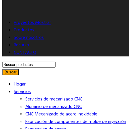
Proyectos Mostrar
Productos
Sobre nosotros
Recurso
CONTACTO
Buscar
Hogar
Servicios
Servicios de mecanizado CNC
Aluminio de mecanizado CNC
CNC Mecanizado de acero inoxidable
Fabricación de componentes de molde de inyección