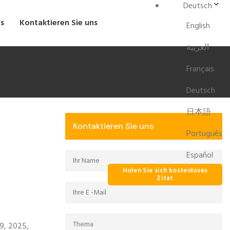
Deutsch
s
Kontaktieren Sie uns
English
العربية
Français
Deutsch
日本語
Kontaktieren Sie uns
Português
Español
Holen Sie sich kostenloses
Zitat
9, 2025,