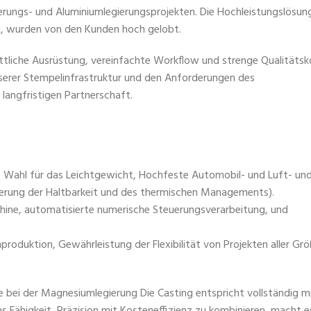
ungs- und Aluminiumlegierungsprojekten. Die Hochleistungslösunge
n, wurden von den Kunden hoch gelobt.
ttliche Ausrüstung, vereinfachte Workflow und strenge Qualitätsk
serer Stempelinfrastruktur und den Anforderungen des
langfristigen Partnerschaft.
le Wahl für das Leichtgewicht, Hochfeste Automobil- und Luft- un
rung der Haltbarkeit und des thermischen Managements).
ine, automatisierte numerische Steuerungsverarbeitung, und
roduktion, Gewährleistung der Flexibilität von Projekten aller Grö
ke bei der Magnesiumlegierung Die Casting entspricht vollständig m
 Fähigkeit, Präzision mit Kosteneffizienz zu kombinieren, macht e