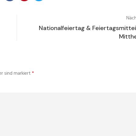
Näch
Nationalfeiertag & Feiertagsmitte
Mitth
er sind markiert
*