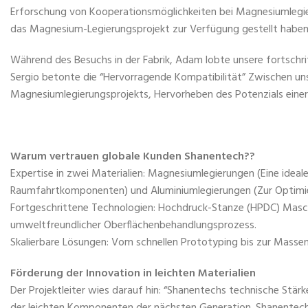
Erforschung von Kooperationsmöglichkeiten bei Magnesiumlegier
das Magnesium-Legierungsprojekt zur Verfügung gestellt habe
Während des Besuchs in der Fabrik, Adam lobte unsere fortschri
Sergio betonte die “Hervorragende Kompatibilität” Zwischen un
Magnesiumlegierungsprojekts, Hervorheben des Potenzials einer 
Warum vertrauen globale Kunden Shanentech??
Expertise in zwei Materialien: Magnesiumlegierungen (Eine idea
Raumfahrtkomponenten) und Aluminiumlegierungen (Zur Optimie
Fortgeschrittene Technologien: Hochdruck-Stanze (HPDC) Masch
umweltfreundlicher Oberflächenbehandlungsprozess.
Skalierbare Lösungen: Vom schnellen Prototyping bis zur Massenp
Förderung der Innovation in leichten Materialien
Der Projektleiter wies darauf hin: “Shanentechs technische Stär
der leichten Komponenten der nächsten Generation. Shanentechs