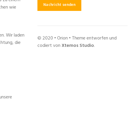
chen wie
en. Wir laden
© 2020 • Orion • Theme entworfen und
chtung, die
codiert von
Xtemos Studio
.
unsere