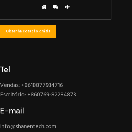
Tel
Vendas: +8618877934716
Escritório: +860769-82284873
E-mail
info@shanentech.com