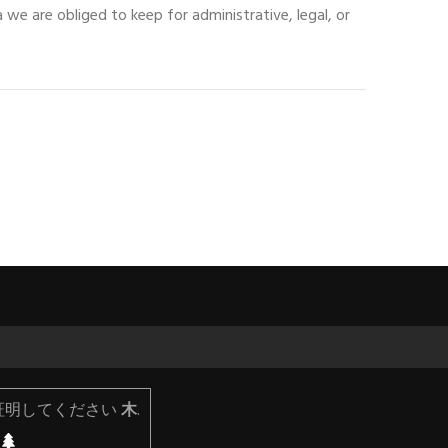
a we are obliged to keep for administrative
,
legal
,
or
証明してください
木
.